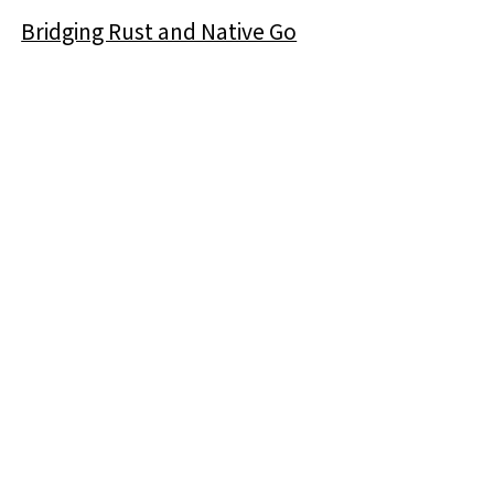
Bridging Rust and Native Go
Hello everyone, yuchanns here!
I recently built something interesting and
want to share it with you: introducing
OpenDAL as a native Go binding.
[译] 在 Asahi Linux 上铺设通往 Vulkan 的道路
大家好，我是朝日丽奈！✨
你们可能已经知道了，我和 Asahi Linux 团队的
其他成员一起为 Apple Silicon 平台开发开源
GPU 驱动程序。这真是一段惊险刺激的旅程！去
年底我们
发布
了第一个版本的驱动程序，在多个