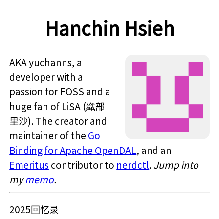
Hanchin Hsieh
AKA yuchanns, a
developer with a
passion for FOSS and a
huge fan of LiSA (織部
里沙). The creator and
maintainer of the
Go
Binding for Apache OpenDAL
, and an
Emeritus
contributor to
nerdctl
.
Jump into
my
memo
.
2025回忆录