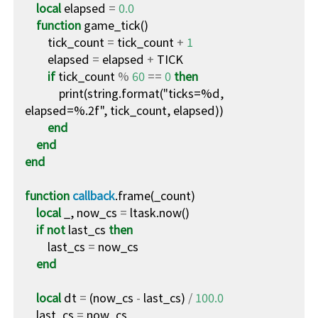
local
elapsed
=
0.0
function
game_tick
()
tick_count
=
tick_count
+
1
elapsed
=
elapsed
+
TICK
if
tick_count
%
60
==
0
then
print
(
string.format
(
"ticks=%d, 
elapsed=%.2f"
,
tick_count
,
elapsed
))
end
end
end
function
callback
.
frame
(
_count
)
local
_
,
now_cs
=
ltask.now
()
if
not
last_cs
then
last_cs
=
now_cs
end
local
dt
=
(
now_cs
-
last_cs
)
/
100.0
last_cs
=
now_cs